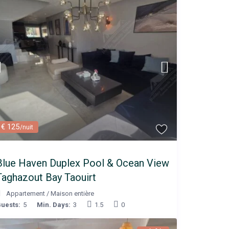
€ 125
/nuit
Blue Haven Duplex Pool & Ocean View
Taghazout Bay Taouirt
Appartement
/
Maison entière
uests:
5
Min. Days:
3
1.5
0