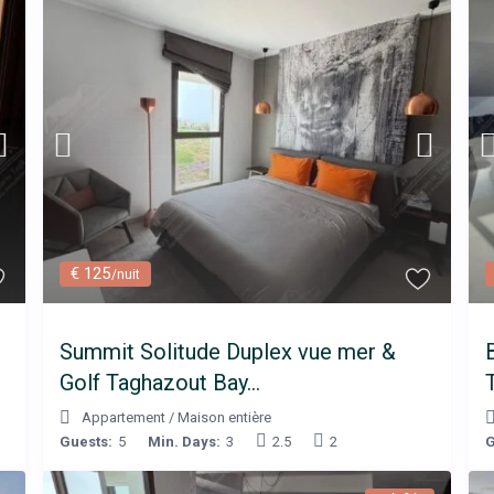
€ 125
/nuit
Summit Solitude Duplex vue mer &
Golf Taghazout Bay...
Appartement
/
Maison entière
Guests:
5
Min. Days:
3
2.5
2
G